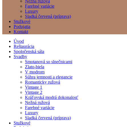
Nežná ružová
Farebné variácie
Luxury
Sladká červená (príprava)
Stužkové
Podujatia
Kontakt
Úvod
Reštaurácia
Spoločenská sála
Svadby
Smotanová so slnečnicami
Zlato-biela
V modrom
Súhra jemnosti a elegancie
Romanticky ružová
Vintage 1
Vintage 2
Kráľovská modrá dokonalosť
Nežná ružová
Farebné variácie
Luxury
Sladká červená (príprava)
Stužkové