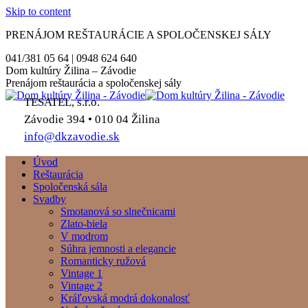
Skip to content
PRENÁJOM REŠTAURÁCIE A SPOLOČENSKEJ SÁLY
041/381 05 64 | 0948 624 640
Dom kultúry Žilina – Závodie
Prenájom reštaurácia a spoločenskej sály
TESATEL, s.r.o.
Závodie 394 • 010 04 Žilina
info@dkzavodie.sk
Úvod
Reštaurácia
Spoločenská sála
Svadby
Smotanová so slnečnicami
Zlato-biela
V modrom
Súhra jemnosti a elegancie
Romanticky ružová
Vintage 1
Vintage 2
Kráľovská modrá dokonalosť