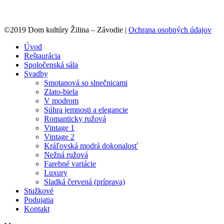
©2019 Dom kultúry Žilina – Závodie |
Ochrana osobných údajov
Úvod
Reštaurácia
Spoločenská sála
Svadby
Smotanová so slnečnicami
Zlato-biela
V modrom
Súhra jemnosti a elegancie
Romanticky ružová
Vintage 1
Vintage 2
Kráľovská modrá dokonalosť
Nežná ružová
Farebné variácie
Luxury
Sladká červená (príprava)
Stužkové
Podujatia
Kontakt