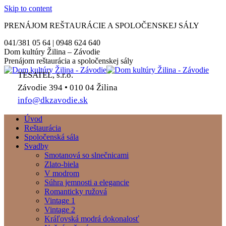
Skip to content
PRENÁJOM REŠTAURÁCIE A SPOLOČENSKEJ SÁLY
041/381 05 64 | 0948 624 640
Dom kultúry Žilina – Závodie
Prenájom reštaurácia a spoločenskej sály
TESATEL, s.r.o.
Závodie 394 • 010 04 Žilina
info@dkzavodie.sk
Úvod
Reštaurácia
Spoločenská sála
Svadby
Smotanová so slnečnicami
Zlato-biela
V modrom
Súhra jemnosti a elegancie
Romanticky ružová
Vintage 1
Vintage 2
Kráľovská modrá dokonalosť