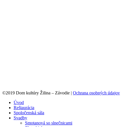
©2019 Dom kultúry Žilina – Závodie |
Ochrana osobných údajov
Úvod
Reštaurácia
Spoločenská sála
Svadby
Smotanová so slnečnicami