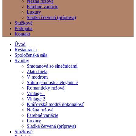
Nežná ružová
Farebné variácie
Luxury
Sladká červená (príprava)
Stužkové
Podujatia
Kontakt
Úvod
Reštaurácia
Spoločenská sála
Svadby
Smotanová so slnečnicami
Zlato-biela
V modrom
Súhra jemnosti a elegancie
Romanticky ružová
Vintage 1
Vintage 2
Kráľovská modrá dokonalosť
Nežná ružová
Farebné variácie
Luxury
Sladká červená (príprava)
Stužkové