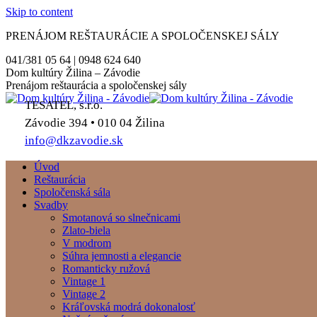
Skip to content
PRENÁJOM REŠTAURÁCIE A SPOLOČENSKEJ SÁLY
041/381 05 64 | 0948 624 640
Dom kultúry Žilina – Závodie
Prenájom reštaurácia a spoločenskej sály
TESATEL, s.r.o.
Závodie 394 • 010 04 Žilina
info@dkzavodie.sk
Úvod
Reštaurácia
Spoločenská sála
Svadby
Smotanová so slnečnicami
Zlato-biela
V modrom
Súhra jemnosti a elegancie
Romanticky ružová
Vintage 1
Vintage 2
Kráľovská modrá dokonalosť