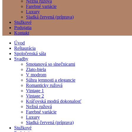
Nežná ružová
Farebné variácie
Luxury
Sladká červená (príprava)
Stužkové
Podujatia
Kontakt
Úvod
Reštaurácia
Spoločenská sála
Svadby
Smotanová so slnečnicami
Zlato-biela
V modrom
Súhra jemnosti a elegancie
Romanticky ružová
Vintage 1
Vintage 2
Kráľovská modrá dokonalosť
Nežná ružová
Farebné variácie
Luxury
Sladká červená (príprava)
Stužkové