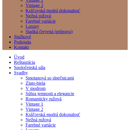
Vintage 1
Vintage 2
Kráľovská modrá dokonalosť
Nežná ružová
Farebné variácie
Luxury
Sladká červená (príprava)
Stužkové
Podujatia
Kontakt
Úvod
Reštaurácia
Spoločenská sála
Svadby
Smotanová so slnečnicami
Zlato-biela
V modrom
Súhra jemnosti a elegancie
Romanticky ružová
Vintage 1
Vintage 2
Kráľovská modrá dokonalosť
Nežná ružová
Farebné variácie