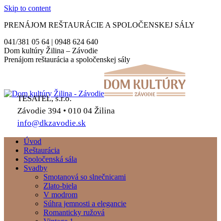
Skip to content
PRENÁJOM REŠTAURÁCIE A SPOLOČENSKEJ SÁLY
041/381 05 64 | 0948 624 640
Dom kultúry Žilina – Závodie
Prenájom reštaurácia a spoločenskej sály
TESATEL, s.r.o.
Závodie 394 • 010 04 Žilina
info@dkzavodie.sk
Úvod
Reštaurácia
Spoločenská sála
Svadby
Smotanová so slnečnicami
Zlato-biela
V modrom
Súhra jemnosti a elegancie
Romanticky ružová