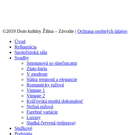
©2019 Dom kultúry Žilina – Závodie |
Ochrana osobných údajov
Úvod
Reštaurácia
Spoločenská sála
Svadby
Smotanová so slnečnicami
Zlato-biela
V modrom
Súhra jemnosti a elegancie
Romanticky ružová
Vintage 1
Vintage 2
Kráľovská modrá dokonalosť
Nežná ružová
Farebné variácie
Luxury
Sladká červená (príprava)
Stužkové
Podujatia